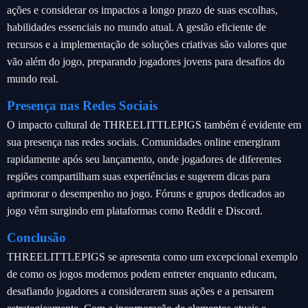
ações e considerar os impactos a longo prazo de suas escolhas,
habilidades essenciais no mundo atual. A gestão eficiente de
recursos e a implementação de soluções criativas são valores que
vão além do jogo, preparando jogadores jovens para desafios do
mundo real.
Presença nas Redes Sociais
O impacto cultural de THREELITTLEPIGS também é evidente em
sua presença nas redes sociais. Comunidades online emergiram
rapidamente após seu lançamento, onde jogadores de diferentes
regiões compartilham suas experiências e sugerem dicas para
aprimorar o desempenho no jogo. Fóruns e grupos dedicados ao
jogo vêm surgindo em plataformas como Reddit e Discord.
Conclusão
THREELITTLEPIGS se apresenta como um excepcional exemplo
de como os jogos modernos podem entreter enquanto educam,
desafiando jogadores a considerarem suas ações e a pensarem