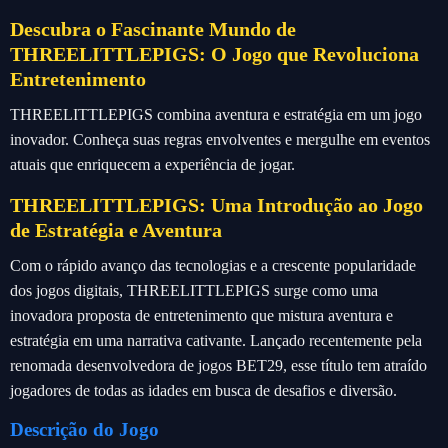
Descubra o Fascinante Mundo de
THREELITTLEPIGS: O Jogo que Revoluciona
Entretenimento
THREELITTLEPIGS combina aventura e estratégia em um jogo
inovador. Conheça suas regras envolventes e mergulhe em eventos
atuais que enriquecem a experiência de jogar.
THREELITTLEPIGS: Uma Introdução ao Jogo
de Estratégia e Aventura
Com o rápido avanço das tecnologias e a crescente popularidade
dos jogos digitais, THREELITTLEPIGS surge como uma
inovadora proposta de entretenimento que mistura aventura e
estratégia em uma narrativa cativante. Lançado recentemente pela
renomada desenvolvedora de jogos BET29, esse título tem atraído
jogadores de todas as idades em busca de desafios e diversão.
Descrição do Jogo