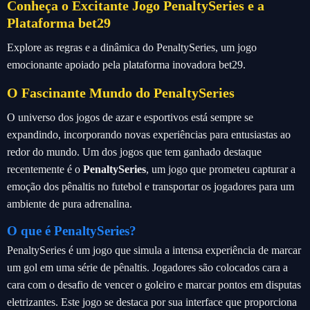
Conheça o Excitante Jogo PenaltySeries e a
Plataforma bet29
Explore as regras e a dinâmica do PenaltySeries, um jogo
emocionante apoiado pela plataforma inovadora bet29.
O Fascinante Mundo do PenaltySeries
O universo dos jogos de azar e esportivos está sempre se
expandindo, incorporando novas experiências para entusiastas ao
redor do mundo. Um dos jogos que tem ganhado destaque
recentemente é o
PenaltySeries
, um jogo que prometeu capturar a
emoção dos pênaltis no futebol e transportar os jogadores para um
ambiente de pura adrenalina.
O que é PenaltySeries?
PenaltySeries é um jogo que simula a intensa experiência de marcar
um gol em uma série de pênaltis. Jogadores são colocados cara a
cara com o desafio de vencer o goleiro e marcar pontos em disputas
eletrizantes. Este jogo se destaca por sua interface que proporciona