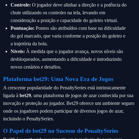
Controle:
O jogador deve alinhar a direção e a potência do
chute utilizando os controles na tela, levando em
consideração a posição e capacidade do goleiro virtual.
Pontuação:
Pontos são atribuídos com base na dificuldade
do gol marcado, que varia conforme a posição do goleiro e
a trajetória da bola.
Níveis:
À medida que o jogador avança, novos níveis são
desbloqueados, aumentando a dificuldade e introduzindo
novos cenários e desafios.
Plataforma bet29: Uma Nova Era de Jogos
A crescente popularidade do PenaltySeries está intrinsicamente
ligada à
bet29
, uma plataforma de jogos de azar conhecida por sua
inovação e proteção ao jogador. Bet29 oferece um ambiente seguro
onde os jogadores podem participar de diversos jogos de azar,
incluindo o PenaltySeries.
O Papel de bet29 no Sucesso de PenaltySeries