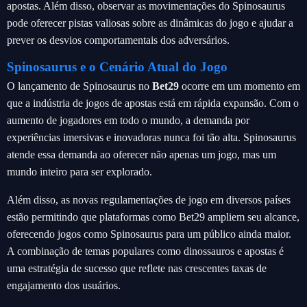
apostas. Além disso, observar as movimentações do Spinosaurus
pode oferecer pistas valiosas sobre as dinâmicas do jogo e ajudar a
prever os desvios comportamentais dos adversários.
Spinosaurus e o Cenário Atual do Jogo
O lançamento de Spinosaurus no
Bet29
ocorre em um momento em
que a indústria de jogos de apostas está em rápida expansão. Com o
aumento de jogadores em todo o mundo, a demanda por
experiências imersivas e inovadoras nunca foi tão alta. Spinosaurus
atende essa demanda ao oferecer não apenas um jogo, mas um
mundo inteiro para ser explorado.
Além disso, as novas regulamentações de jogo em diversos países
estão permitindo que plataformas como Bet29 ampliem seu alcance,
oferecendo jogos como Spinosaurus para um público ainda maior.
A combinação de temas populares como dinossauros e apostas é
uma estratégia de sucesso que reflete nas crescentes taxas de
engajamento dos usuários.