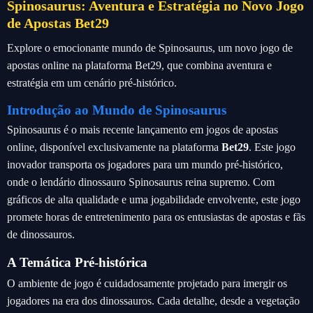
Spinosaurus: Aventura e Estratégia no Novo Jogo
de Apostas Bet29
Explore o emocionante mundo de Spinosaurus, um novo jogo de
apostas online na plataforma Bet29, que combina aventura e
estratégia em um cenário pré-histórico.
Introdução ao Mundo de Spinosaurus
Spinosaurus é o mais recente lançamento em jogos de apostas
online, disponível exclusivamente na plataforma
Bet29
. Este jogo
inovador transporta os jogadores para um mundo pré-histórico,
onde o lendário dinossauro Spinosaurus reina supremo. Com
gráficos de alta qualidade e uma jogabilidade envolvente, este jogo
promete horas de entretenimento para os entusiastas de apostas e fãs
de dinossauros.
A Temática Pré-histórica
O ambiente de jogo é cuidadosamente projetado para imergir os
jogadores na era dos dinossauros. Cada detalhe, desde a vegetação