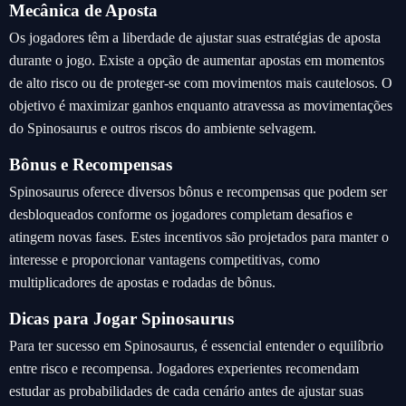
Mecânica de Aposta
Os jogadores têm a liberdade de ajustar suas estratégias de aposta
durante o jogo. Existe a opção de aumentar apostas em momentos
de alto risco ou de proteger-se com movimentos mais cautelosos. O
objetivo é maximizar ganhos enquanto atravessa as movimentações
do Spinosaurus e outros riscos do ambiente selvagem.
Bônus e Recompensas
Spinosaurus oferece diversos bônus e recompensas que podem ser
desbloqueados conforme os jogadores completam desafios e
atingem novas fases. Estes incentivos são projetados para manter o
interesse e proporcionar vantagens competitivas, como
multiplicadores de apostas e rodadas de bônus.
Dicas para Jogar Spinosaurus
Para ter sucesso em Spinosaurus, é essencial entender o equilíbrio
entre risco e recompensa. Jogadores experientes recomendam
estudar as probabilidades de cada cenário antes de ajustar suas