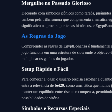
Mergulhe no Passado Glorioso
Decorado com símbolos icônicos como faraós, pirâmides e 
também pela trilha sonora que complementa a temática e
significativo na procura por temas históricos, e EgyptBon
As Regras do Jogo
Compreender as regras de EgyptBonanza é fundamental par
jogo funciona em uma estrutura de slots onde o objetivo 
multiplicar os ganhos do jogador.
Setup Rápido e Fácil
Para começar a jogar, o usuário precisa escolher a quant
entra a relevância de
bet29
, como uma tática que muitos 
manter um equilíbrio entre risco e recompensa, permiti
possibilidades de vitória.
Símbolos e Recursos Especiais