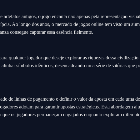
artefatos antigos, o jogo encanta não apenas pela representação visua
gípcia. Ao longo dos anos, o mercado de jogos online tem visto um aum
anza consegue capturar essa essência fielmente.
a qualquer jogador que deseje explorar as riquezas dessa civilização 
é alinhar símbolos idênticos, desencadeando uma série de vitórias que 
idade de linhas de pagamento e definir o valor da aposta em cada uma de
jogadores adotam para garantir apostas estratégicas. Esta abordagem aj
ndo que os jogadores permaneçam engajados enquanto exploram diferent