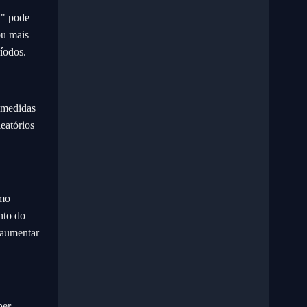
d" pode
ou mais
íodos.
 medidas
eatórios
omo
nto do
 aumentar
per