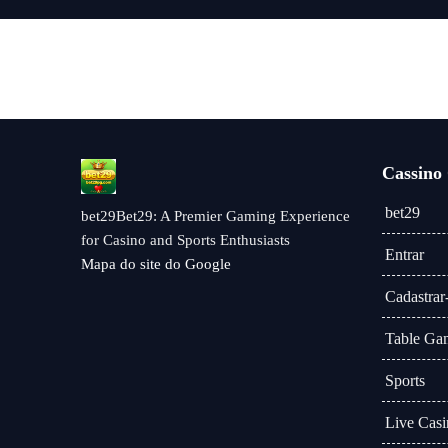
Cassino
bet29
bet29Bet29: A Premier Gaming Experience
for Casino and Sports Enthusiasts
Entrar
Mapa do site do Google
Cadastrar
Table Ga
Sports
Live Casi