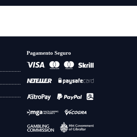
Pagamento Seguro