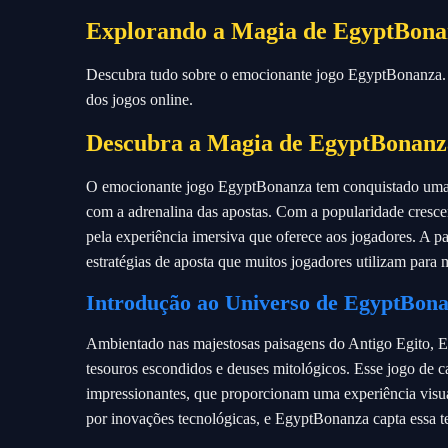
Explorando a Magia de EgyptBona
Descubra tudo sobre o emocionante jogo EgyptBonanza. S
dos jogos online.
Descubra a Magia de EgyptBonanz
O emocionante jogo EgyptBonanza tem conquistado uma l
com a adrenalina das apostas. Com a popularidade crescent
pela experiência imersiva que oferece aos jogadores. A 
estratégias de aposta que muitos jogadores utilizam para
Introdução ao Universo de EgyptBon
Ambientado nas majestosas paisagens do Antigo Egito, E
tesouros escondidos e deuses mitológicos. Esse jogo de ca
impressionantes, que proporcionam uma experiência visua
por inovações tecnológicas, e EgyptBonanza capta essa t