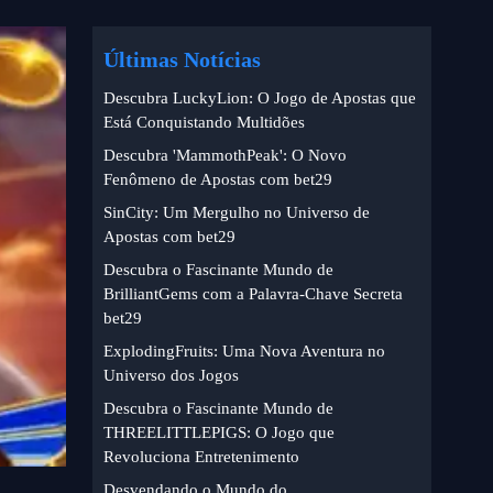
Últimas Notícias
Descubra LuckyLion: O Jogo de Apostas que
Está Conquistando Multidões
Descubra 'MammothPeak': O Novo
Fenômeno de Apostas com bet29
SinCity: Um Mergulho no Universo de
Apostas com bet29
Descubra o Fascinante Mundo de
BrilliantGems com a Palavra-Chave Secreta
bet29
ExplodingFruits: Uma Nova Aventura no
Universo dos Jogos
Descubra o Fascinante Mundo de
THREELITTLEPIGS: O Jogo que
Revoluciona Entretenimento
Desvendando o Mundo do