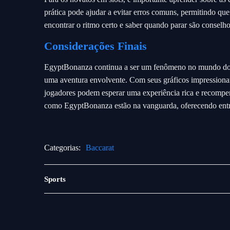
prática pode ajudar a evitar erros comuns, permitindo qu
encontrar o ritmo certo e saber quando parar são conselho
Considerações Finais
EgyptBonanza continua a ser um fenômeno no mundo dos j
uma aventura envolvente. Com seus gráficos impressionan
jogadores podem esperar uma experiência rica e recompen
como EgyptBonanza estão na vanguarda, oferecendo entret
Categorias:
Baccarat
Table
Sports
Games