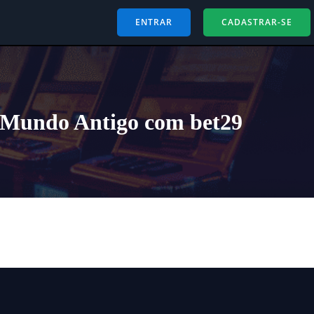
ENTRAR
CADASTRAR-SE
 Mundo Antigo com bet29