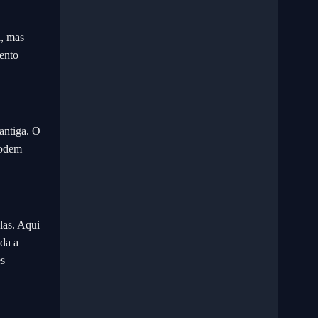
l, mas
ento
antiga. O
podem
las. Aqui
uda a
es