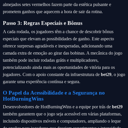
almejados setes vermelhos fazem parte da estética pulsante e
prometem ganhos que aquecem a hora de sair da rotina.
Passo 3: Regras Especiais e Bônus
A cada rodada, os jogadores têm a chance de descobrir bônus
especiais que elevam as possibilidades de ganho. Este aspecto
oferece surpresas agradáveis e inesperadas, adicionando uma
camada extra de emoção ao girar das bobinas. A mecânica do jogo
também pode incluir rodadas grátis e multiplicadores,
potencializando ainda mais as oportunidades de vitória para os
jogadores. Com o apoio constante da infraestrutura de
bet29
, o jogo
garante uma experiência contínua e segura.
O Papel da Acessibilidade e a Segurança no
HotBurningWins
Desenvolvedores de HotBurningWins e a equipe por trás de
bet29
também garantem que o jogo seja acessível em várias plataformas,
incluindo dispositivos móveis e computadores, ampliando o leque