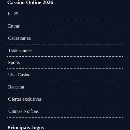
Cassino Online 2026
bet29
Entrar
Cadastrar-se
Table Games
Sports
Live Casino
Baccarat
Ofertas exclusivas
Últimas Notícias
Principais Jogos