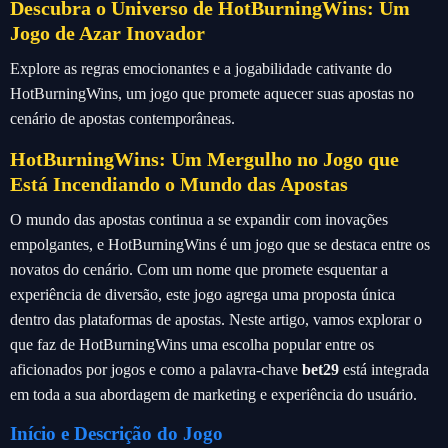
Descubra o Universo de HotBurningWins: Um
Jogo de Azar Inovador
Explore as regras emocionantes e a jogabilidade cativante do
HotBurningWins, um jogo que promete aquecer suas apostas no
cenário de apostas contemporâneas.
HotBurningWins: Um Mergulho no Jogo que
Está Incendiando o Mundo das Apostas
O mundo das apostas continua a se expandir com inovações
empolgantes, e HotBurningWins é um jogo que se destaca entre os
novatos do cenário. Com um nome que promete esquentar a
experiência de diversão, este jogo agrega uma proposta única
dentro das plataformas de apostas. Neste artigo, vamos explorar o
que faz de HotBurningWins uma escolha popular entre os
aficionados por jogos e como a palavra-chave
bet29
está integrada
em toda a sua abordagem de marketing e experiência do usuário.
Início e Descrição do Jogo