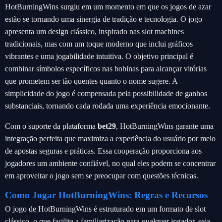
HotBurningWins surgiu em um momento em que os jogos de azar
estão se tornando uma sinergia de tradição e tecnologia. O jogo
apresenta um design clássico, inspirado nas slot machines
tradicionais, mas com um toque moderno que inclui gráficos
vibrantes e uma jogabilidade intuitiva. O objetivo principal é
combinar símbolos específicos nas bobinas para alcançar vitórias
que prometem ser tão quentes quanto o nome sugere. A
simplicidade do jogo é compensada pela possibilidade de ganhos
substanciais, tornando cada rodada uma experiência emocionante.
Com o suporte da plataforma
bet29
, HotBurningWins garante uma
integração perfeita que maximiza a experiência do usuário por meio
de apostas seguras e práticas. Essa cooperação proporciona aos
jogadores um ambiente confiável, no qual eles podem se concentrar
em aproveitar o jogo sem se preocupar com questões técnicas.
Como Jogar HotBurningWins: Regras e Recursos
O jogo de HotBurningWins é estruturado em um formato de slot
clássico, o que facilita a familiarização para qualquer jogador, seja