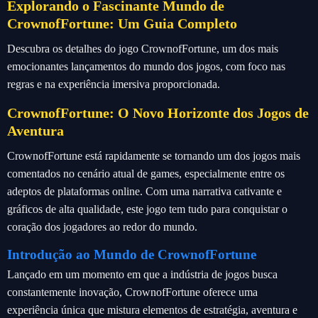
Explorando o Fascinante Mundo de
CrownofFortune: Um Guia Completo
Descubra os detalhes do jogo CrownofFortune, um dos mais
emocionantes lançamentos do mundo dos jogos, com foco nas
regras e na experiência imersiva proporcionada.
CrownofFortune: O Novo Horizonte dos Jogos de
Aventura
CrownofFortune está rapidamente se tornando um dos jogos mais
comentados no cenário atual de games, especialmente entre os
adeptos de plataformas online. Com uma narrativa cativante e
gráficos de alta qualidade, este jogo tem tudo para conquistar o
coração dos jogadores ao redor do mundo.
Introdução ao Mundo de CrownofFortune
Lançado em um momento em que a indústria de jogos busca
constantemente inovação, CrownofFortune oferece uma
experiência única que mistura elementos de estratégia, aventura e