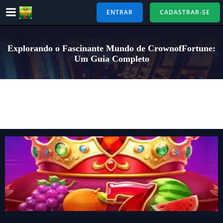
Pular
ENTRAR
CADASTRAR-SE
para
o
conteúdo
Explorando o Fascinante Mundo de CrownofFortune:
Um Guia Completo