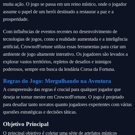
muita ação. O jogo se passa em um reino místico, onde o jogador
assume o papel de um herói destinado a restaurar a paz e a
prosperidade.
Com influências de eventos recentes no desenvolvimento de
tecnologias de jogos, como a realidade aumentada e a inteligência
artificial, CrownofFortune utiliza essas ferramentas para criar um
ambiente de jogo altamente interativo. Os jogadores são levados a
explorar vastos territórios, repletos de desafios e inimigos
poderosos, sempre em busca da lendária Coroa da Fortuna.
Regras do Jogo: Mergulhando na Aventura
A compreensão das regras é crucial para qualquer jogador que
deseja se tornar mestre em CrownofFortune. O jogo é projetado
para desafiar tanto novatos quanto jogadores experientes com várias
questões estratégicas e decisões táticas.
Objetivo Principal
O principal objetivo é coletar uma série de artefatos místicos