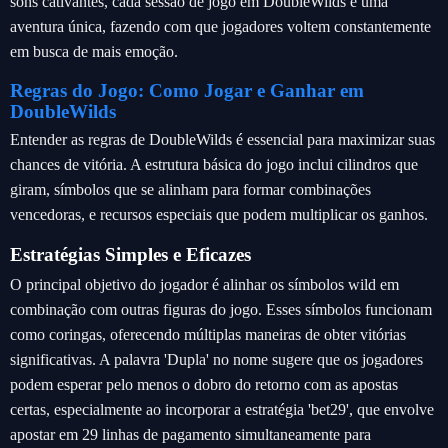
sons cativantes, cada sessão de jogo em DoubleWilds é uma
aventura única, fazendo com que jogadores voltem constantemente
em busca de mais emoção.
Regras do Jogo: Como Jogar e Ganhar em
DoubleWilds
Entender as regras de DoubleWilds é essencial para maximizar suas
chances de vitória. A estrutura básica do jogo inclui cilindros que
giram, símbolos que se alinham para formar combinações
vencedoras, e recursos especiais que podem multiplicar os ganhos.
Estratégias Simples e Eficazes
O principal objetivo do jogador é alinhar os símbolos wild em
combinação com outras figuras do jogo. Esses símbolos funcionam
como coringas, oferecendo múltiplas maneiras de obter vitórias
significativas. A palavra 'Dupla' no nome sugere que os jogadores
podem esperar pelo menos o dobro do retorno com as apostas
certas, especialmente ao incorporar a estratégia 'bet29', que envolve
apostar em 29 linhas de pagamento simultaneamente para