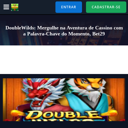
Pular
ENTRAR
CADASTRAR-SE
para
o
conteúdo
DoubleWilds: Mergulhe na Aventura de Cassino com
a Palavra-Chave do Momento, Bet29