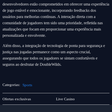
desenvolvedores estão comprometidos em oferecer uma experiência
de jogo estável e emocionante, incorporando feedbacks dos
usuários para melhorias contínuas. A interação direta com a
comunidade de jogadores tem sido uma prioridade, refletida nas
atualizações que focam em proporcionar uma experiência mais
personalizada e envolvente.
Além disso, a integração de tecnologia de ponta para segurança e
justiça nas jogadas permanece como um aspecto crucial,
assegurando que todos os jogadores se sintam confortáveis e
seguros ao desfrutar de DoubleWilds.
Categorias:
Sports
Baccarat
Sports
Ofertas exclusivas
Live Casino