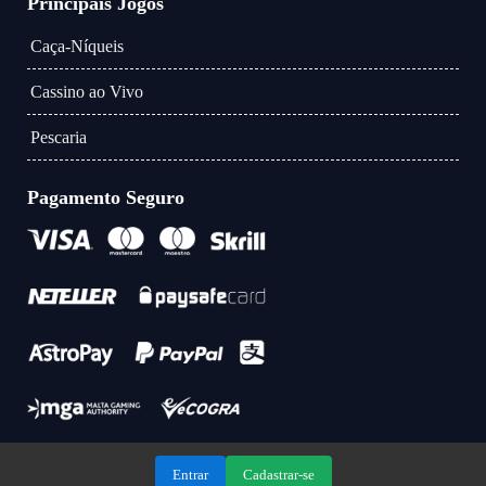
Principais Jogos
Caça-Níqueis
Cassino ao Vivo
Pescaria
Pagamento Seguro
Entrar
Cadastrar-se