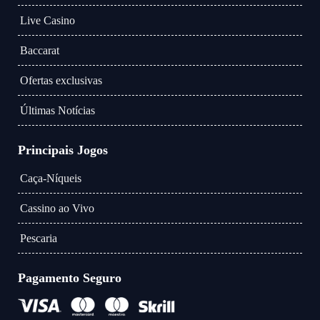
Live Casino
Baccarat
Ofertas exclusivas
Últimas Notícias
Principais Jogos
Caça-Níqueis
Cassino ao Vivo
Pescaria
Pagamento Seguro