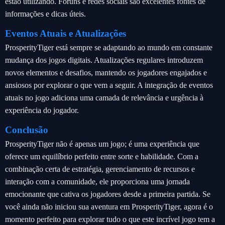
estão utilizando. Fóruns e redes sociais são excelentes fontes de
informações e dicas úteis.
Eventos Atuais e Atualizações
ProsperityTiger está sempre se adaptando ao mundo em constante
mudança dos jogos digitais. Atualizações regulares introduzem
novos elementos e desafios, mantendo os jogadores engajados e
ansiosos por explorar o que vem a seguir. A integração de eventos
atuais no jogo adiciona uma camada de relevância e urgência à
experiência do jogador.
Conclusão
ProsperityTiger não é apenas um jogo; é uma experiência que
oferece um equilíbrio perfeito entre sorte e habilidade. Com a
combinação certa de estratégia, gerenciamento de recursos e
interação com a comunidade, ele proporciona uma jornada
emocionante que cativa os jogadores desde a primeira partida. Se
você ainda não iniciou sua aventura em ProsperityTiger, agora é o
momento perfeito para explorar tudo o que este incrível jogo tem a