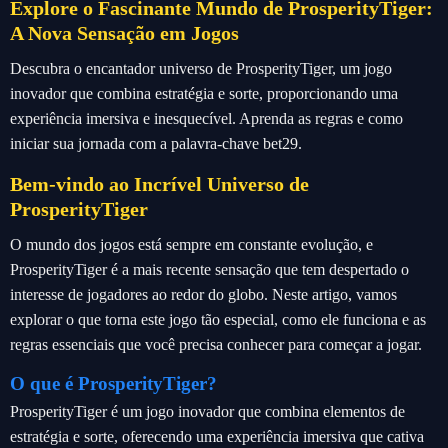
Explore o Fascinante Mundo de ProsperityTiger:
A Nova Sensação em Jogos
Descubra o encantador universo de ProsperityTiger, um jogo
inovador que combina estratégia e sorte, proporcionando uma
experiência imersiva e inesquecível. Aprenda as regras e como
iniciar sua jornada com a palavra-chave bet29.
Bem-vindo ao Incrível Universo de
ProsperityTiger
O mundo dos jogos está sempre em constante evolução, e
ProsperityTiger é a mais recente sensação que tem despertado o
interesse de jogadores ao redor do globo. Neste artigo, vamos
explorar o que torna este jogo tão especial, como ele funciona e as
regras essenciais que você precisa conhecer para começar a jogar.
O que é ProsperityTiger?
ProsperityTiger é um jogo inovador que combina elementos de
estratégia e sorte, oferecendo uma experiência imersiva que cativa