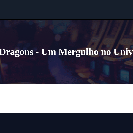
Dragons - Um Mergulho no Unive