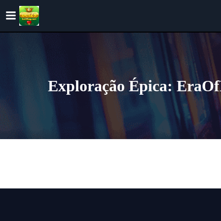
Pular
para
o
conteúdo
Exploração Épica: EraOf