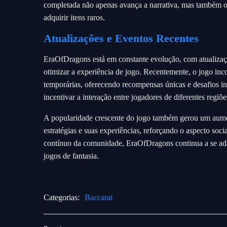
completada não apenas avança a narrativa, mas também o
adquirir itens raros.
Atualizações e Eventos Recentes
EraOfDragons está em constante evolução, com atualizaç
otimizar a experiência de jogo. Recentemente, o jogo in
temporárias, oferecendo recompensas únicas e desafios i
incentivar a interação entre jogadores de diferentes regiõe
A popularidade crescente do jogo também gerou um aume
estratégias e suas experiências, reforçando o aspecto s
contínuo da comunidade, EraOfDragons continua a se adap
jogos de fantasia.
Categorias:
Baccarat