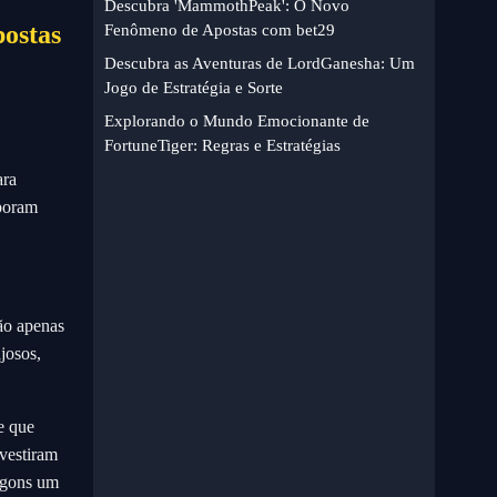
Descubra 'MammothPeak': O Novo
ostas
Fenômeno de Apostas com bet29
Descubra as Aventuras de LordGanesha: Um
Jogo de Estratégia e Sorte
Explorando o Mundo Emocionante de
FortuneTiger: Regras e Estratégias
ara
rporam
ão apenas
josos,
e que
nvestiram
ragons um