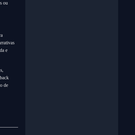
s ou
ra
rrativas
da e
s,
dback
vo de