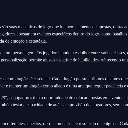
s são suas mecânicas de jogo que incluem elements de apostas, destacad
ogadores apostar em eventos específicos dentro do jogo, como batalhas 
a de emoção e estratégia.
de um personagem. Os jogadores podem escolher entre várias classes,
 personalização permite ajustes visuais e de habilidades, oferecendo um
as com dragões é essencial. Cada dragão possui atributos distintos q
ar e manter um dragão como aliado é uma arte que requer paciência e e
29", os jogadores têm a oportunidade de colocar apostas em eventos i
também testar a capacidade de análise e previsão dos jogadores, sem c
 em diferentes aspectos, desde combates até resolução de enigmas. Cad